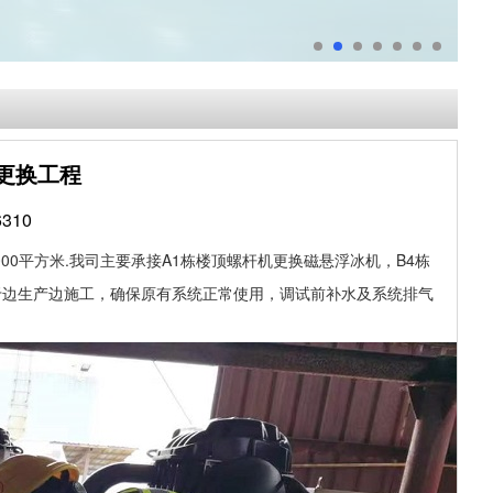
机更换工程
310
000
平方米
.
我司主要承接
A1
栋楼顶螺杆机更换磁悬浮冰机，
B4
栋
于边生产边施工，确保原有系统正常使用，调试前补水及系统排气