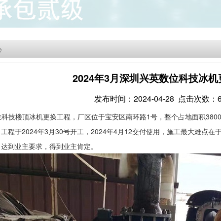
心
2024年3月深圳兴英数位科技冰
发布时间：2024-04-28 点击次数：6
位科技楼顶冰机更换工程，厂区位于宝安区南环路
1
号，整个占地面积
380
。
工程于
2024
年
3
月
30
号开工，
2024
年
4
月
12
交付使用，施工最大难点在
，达到业主要求，得到业主肯定。